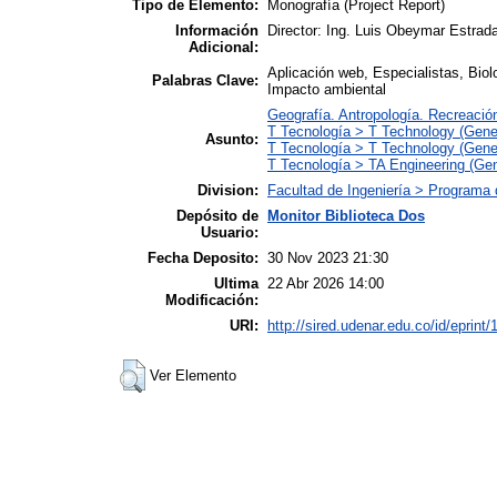
Tipo de Elemento:
Monografía (Project Report)
Información
Director: Ing. Luis Obeymar Estrad
Adicional:
Aplicación web, Especialistas, Biol
Palabras Clave:
Impacto ambiental
Geografía. Antropología. Recreació
T Tecnología > T Technology (Gene
Asunto:
T Tecnología > T Technology (Gene
T Tecnología > TA Engineering (Gene
Division:
Facultad de Ingeniería > Programa 
Depósito de
Monitor Biblioteca Dos
Usuario:
Fecha Deposito:
30 Nov 2023 21:30
Ultima
22 Abr 2026 14:00
Modificación:
URI:
http://sired.udenar.edu.co/id/eprint
Ver Elemento