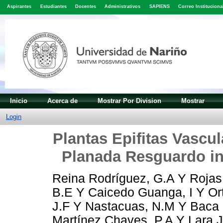
Aspirantes
Estudiantes
Docentes
Administrativos
SAPIENS
Correo Instituciona
Inicio
Acerca de
Mostrar Por Division
Mostrar
Login
Plantas Epifitas Vascul
Planada Resguardo in
Reina Rodríguez, G.A
Y
Rojas
B.E
Y
Caicedo Guanga, I
Y
Or
J.F
Y
Nastacuas, N.M
Y
Baca
Martínez Chaves, P.A
Y
Lara 