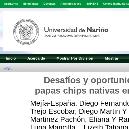
Aspirantes
Estudiantes
Docentes
Administrativos
SAPIENS
Correo Instituciona
Inicio
Acerca de
Mostrar Por Division
Mostrar
Login
Desafíos y oportuni
papas chips nativas e
Mejía-España, Diego Fernand
Trejo Escobar, Diego Martin
Y
Martinez Pachón, Eliana
Y
Ra
Luna Mancilla, , Lizeth Tatiana