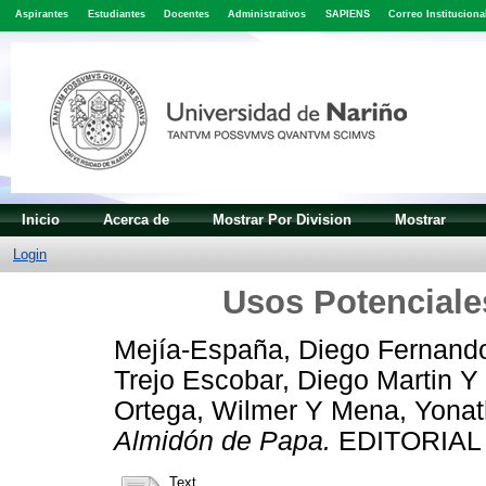
Aspirantes
Estudiantes
Docentes
Administrativos
SAPIENS
Correo Instituciona
Inicio
Acerca de
Mostrar Por Division
Mostrar
Login
Usos Potenciale
Mejía-España, Diego Fernand
Trejo Escobar, Diego Martin
Y
Ortega, Wilmer
Y
Mena, Yona
Almidón de Papa.
EDITORIAL
Text