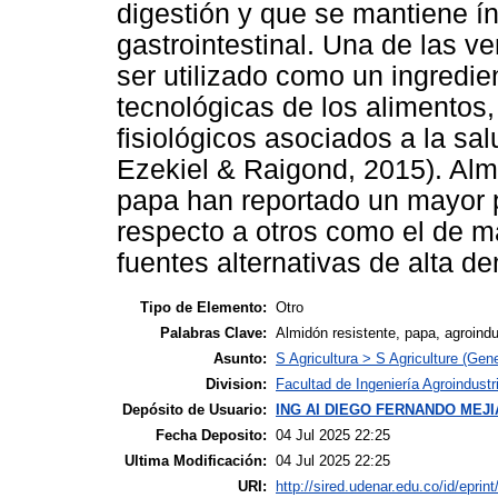
digestión y que se mantiene ínt
gastrointestinal. Una de las v
ser utilizado como un ingredie
tecnológicas de los alimentos
fisiológicos asociados a la sa
Ezekiel & Raigond, 2015). Alm
papa han reportado un mayor p
respecto a otros como el de m
fuentes alternativas de alta de
Tipo de Elemento:
Otro
Palabras Clave:
Almidón resistente, papa, agroindus
Asunto:
S Agricultura > S Agriculture (Gene
Division:
Facultad de Ingeniería Agroindustr
Depósito de Usuario:
ING AI DIEGO FERNANDO MEJ
Fecha Deposito:
04 Jul 2025 22:25
Ultima Modificación:
04 Jul 2025 22:25
URI:
http://sired.udenar.edu.co/id/eprin