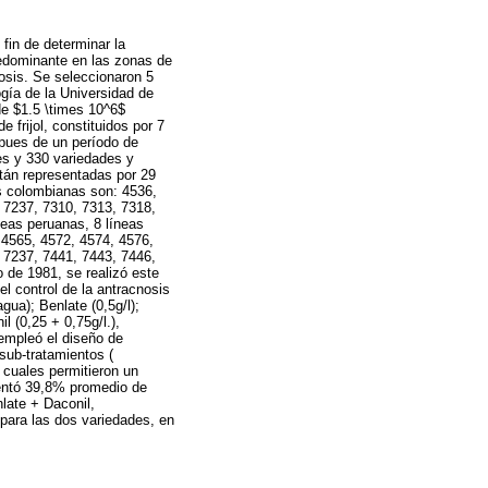
fin de determinar la
redominante en las zonas de
nosis. Se seleccionaron 5
ogía de la Universidad de
de $1.5 \times 10^6$
frijol, constituidos por 7
spues de un período de
es y 330 variedades y
stán representadas por 29
as colombianas son: 4536,
 7237, 7310, 7313, 7318,
neas peruanas, 8 líneas
 4565, 4572, 4574, 4576,
 7237, 7441, 7443, 7446,
 de 1981, se realizó este
l control de la antracnosis
gua); Benlate (0,5g/l);
l (0,25 + 0,75g/l.),
 empleó el diseño de
 sub-tratamientos (
 cuales permitieron un
entó 39,8% promedio de
late + Daconil,
para las dos variedades, en