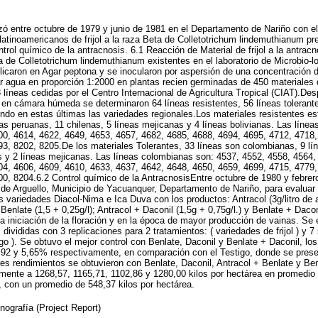
izó entre octubre de 1979 y junio de 1981 en el Departamento de Nariño con el 
latinoamericanos de frijol a la raza Beta de Colletotrichum lindemuthianum p
ntrol químico de la antracnosis. 6.1 Reacción de Material de frijol a la antrac
a de Colletotrichum lindemuthianum existentes en el laboratorio de Microbio-l
plicaron en Agar peptona y se inocularon por aspersión de una concentración 
agua en proporción 1:2000 en plantas recien germinadas de 450 materiales de 
 líneas cedidas por el Centro Internacional de Agricultura Tropical (CIAT).De
 en cámara húmeda se determinaron 64 líneas resistentes, 56 líneas tolerant
endo en estas últimas las variedades regionales.Los materiales resistentes e
as peruanas, 11 chilenas, 5 líneas mejicanas y 4 líneas bolivianas. Las líne
00, 4614, 4622, 4649, 4653, 4657, 4682, 4685, 4688, 4694, 4695, 4712, 4718,
3, 8202, 8205.De los materiales Tolerantes, 33 líneas son colombianas, 9 lí
as y 2 líneas mejicanas. Las líneas colombianas son: 4537, 4552, 4558, 4564,
04, 4606, 4609, 4610, 4633, 4637, 4642, 4648, 4650, 4659, 4699, 4715, 4779,
0, 8204.6.2 Control químico de la AntracnosisEntre octubre de 1980 y febrero
 de Arguello, Municipio de Yacuanquer, Departamento de Nariño, para evaluar e
as variedades Diacol-Nima e Ica Duva con los productos: Antracol (3g/litro de a
 Benlate (1,5 + 0,25g/l); Antracol + Daconil (1,5g + 0,75g/l.) y Benlate + Daconi
 la iniciación de la floración y en la época de mayor producción de vainas. Se
 divididas con 3 replicaciones para 2 tratamientos: ( variedades de frijol ) y 7
go ). Se obtuvo el mejor control con Benlate, Daconil y Benlate + Daconil, los
,92 y 5,65% respectivamente, en comparación con el Testigo, donde se pres
es rendimientos se obtuvieron con Benlate, Daconil, Antracol + Benlate y Ben
mente a 1268,57, 1165,71, 1102,86 y 1280,00 kilos por hectárea en promedio 
 con un promedio de 548,37 kilos por hectárea.
ografía (Project Report)