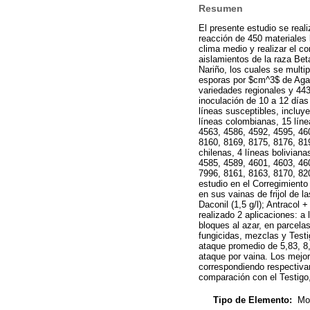
Resumen
El presente estudio se real
reacción de 450 materiales 
clima medio y realizar el co
aislamientos de la raza Bet
Nariño, los cuales se multi
esporas por $cm^3$ de Agar 
variedades regionales y 443
inoculación de 10 a 12 días
líneas susceptibles, incluy
líneas colombianas, 15 líne
4563, 4586, 4592, 4595, 46
8160, 8169, 8175, 8176, 819
chilenas, 4 líneas bolivian
4585, 4589, 4601, 4603, 46
7996, 8161, 8163, 8170, 820
estudio en el Corregimiento
en sus vainas de frijol de l
Daconil (1,5 g/l); Antracol +
realizado 2 aplicaciones: a
bloques al azar, en parcelas
fungicidas, mezclas y Testi
ataque promedio de 5,83, 8
ataque por vaina. Los mejor
correspondiendo respectiva
comparación con el Testigo,
Tipo de Elemento:
Mon