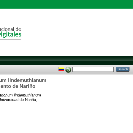
ichum lindemuthianum
mento de Nariño
totrichum lindemuthianum
Universidad de Nariño,