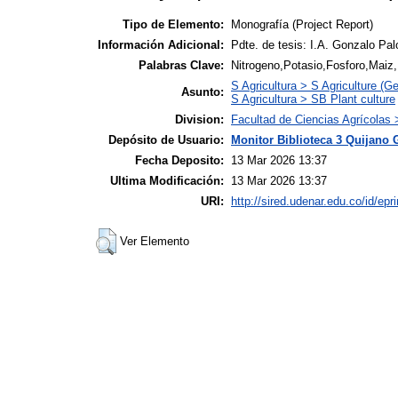
Tipo de Elemento:
Monografía (Project Report)
Información Adicional:
Pdte. de tesis: I.A. Gonzalo Pa
Palabras Clave:
Nitrogeno,Potasio,Fosforo,Maiz
S Agricultura > S Agriculture (Ge
Asunto:
S Agricultura > SB Plant culture
Division:
Facultad de Ciencias Agrícolas
Depósito de Usuario:
Monitor Biblioteca 3 Quijano 
Fecha Deposito:
13 Mar 2026 13:37
Ultima Modificación:
13 Mar 2026 13:37
URI:
http://sired.udenar.edu.co/id/epr
Ver Elemento