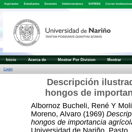
Aspirantes
Estudiantes
Docentes
Administrativos
SAPIENS
Correo Instituciona
Inicio
Acerca de
Mostrar Por Division
Mostrar
Login
Descripción ilustr
hongos de importan
Albornoz Bucheli, René
Y
Moli
Moreno, Alvaro
(1969)
Descrip
hongos de importancia agríco
Universidad de Nariño, Pasto.