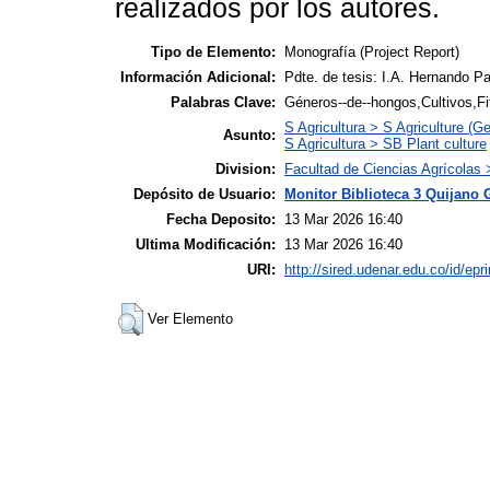
realizados por los autores.
Tipo de Elemento:
Monografía (Project Report)
Información Adicional:
Pdte. de tesis: I.A. Hernando P
Palabras Clave:
Géneros--de--hongos,Cultivos,Fi
S Agricultura > S Agriculture (Ge
Asunto:
S Agricultura > SB Plant culture
Division:
Facultad de Ciencias Agrícolas
Depósito de Usuario:
Monitor Biblioteca 3 Quijano 
Fecha Deposito:
13 Mar 2026 16:40
Ultima Modificación:
13 Mar 2026 16:40
URI:
http://sired.udenar.edu.co/id/epr
Ver Elemento