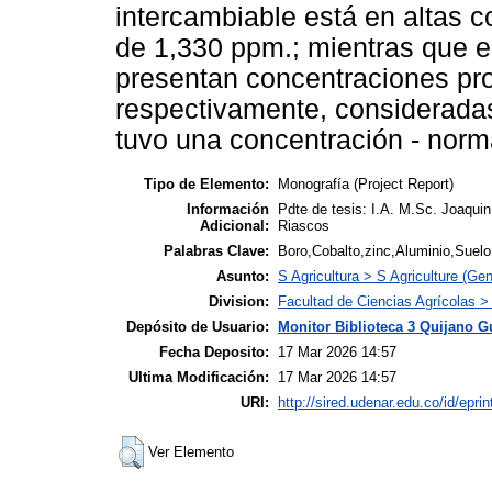
intercambiable está en altas 
de 1,330 ppm.; mientras que e
presentan concentraciones pr
respectivamente, consideradas
tuvo una concentración - norma
Tipo de Elemento:
Monografía (Project Report)
Información
Pdte de tesis: I.A. M.Sc. Joaqui
Adicional:
Riascos
Palabras Clave:
Boro,Cobalto,zinc,Aluminio,Suelo,
Asunto:
S Agricultura > S Agriculture (Gen
Division:
Facultad de Ciencias Agrícolas >
Depósito de Usuario:
Monitor Biblioteca 3 Quijano G
Fecha Deposito:
17 Mar 2026 14:57
Ultima Modificación:
17 Mar 2026 14:57
URI:
http://sired.udenar.edu.co/id/epri
Ver Elemento