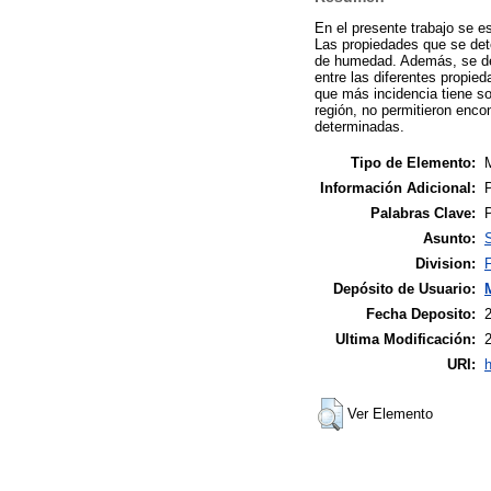
En el presente trabajo se e
Las propiedades que se dete
de humedad. Además, se det
entre las diferentes propied
que más incidencia tiene so
región, no permitieron encon
determinadas.
Tipo de Elemento:
M
Información Adicional:
P
Palabras Clave:
P
Asunto:
S
Division:
Depósito de Usuario:
Fecha Deposito:
Ultima Modificación:
URI:
h
Ver Elemento