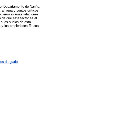
n el Departamento de Nariño.
 al agua y puntos críticos
cieron algunas relaciones
n de que este factor es el
 a los suelos de esta
a y las propiedades físicas
jos de grado