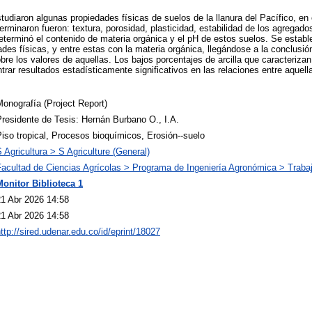
studiaron algunas propiedades físicas de suelos de la llanura del Pacífico, e
rminaron fueron: textura, porosidad, plasticidad, estabilidad de los agregados
erminó el contenido de materia orgánica y el pH de estos suelos. Se estable
ades físicas, y entre estas con la materia orgánica, llegándose a la conclusió
bre los valores de aquellas. Los bajos porcentajes de arcilla que caracterizan
trar resultados estadísticamente significativos en las relaciones entre aquell
onografía (Project Report)
residente de Tesis: Hernán Burbano O., I.A.
iso tropical, Procesos bioquímicos, Erosión--suelo
 Agricultura > S Agriculture (General)
Facultad de Ciencias Agrícolas > Programa de Ingeniería Agronómica > Traba
Monitor Biblioteca 1
21 Abr 2026 14:58
21 Abr 2026 14:58
ttp://sired.udenar.edu.co/id/eprint/18027