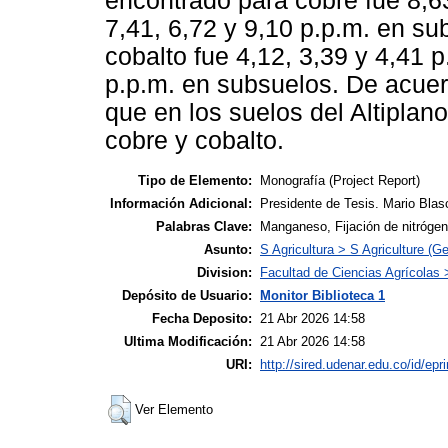
encontrado para cobre fue 8,63
7,41, 6,72 y 9,10 p.p.m. en s
cobalto fue 4,12, 3,39 y 4,41 p
p.p.m. en subsuelos. De acuer
que en los suelos del Altiplan
cobre y cobalto.
Tipo de Elemento:
Monografía (Project Report)
Información Adicional:
Presidente de Tesis. Mario Blasc
Palabras Clave:
Manganeso, Fijación de nitrógen
Asunto:
S Agricultura > S Agriculture (Ge
Division:
Facultad de Ciencias Agrícolas
Depósito de Usuario:
Monitor Biblioteca 1
Fecha Deposito:
21 Abr 2026 14:58
Ultima Modificación:
21 Abr 2026 14:58
URI:
http://sired.udenar.edu.co/id/epr
Ver Elemento