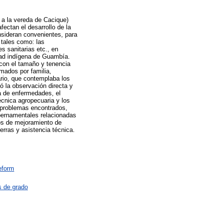
 a la vereda de Cacique)
ectan el desarrollo de la
nsideran convenientes, para
 tales como: las
s sanitarias etc., en
dad indígena de Guambía.
 con el tamaño y tenencia
imados por familia,
ario, que contemplaba los
 la observación directa y
ia de enfermedades, el
écnica agropecuaria y los
 problemas encontrados,
ubernamentales relacionadas
tos de mejoramiento de
ierras y asistencia técnica.
eform
s de grado