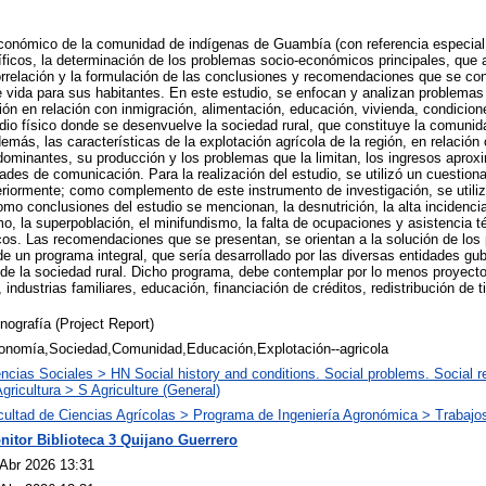
económico de la comunidad de indígenas de Guambía (con referencia especial
ficos, la determinación de los problemas socio-económicos principales, que af
orrelación y la formulación de las conclusiones y recomendaciones que se co
de vida para sus habitantes. En este estudio, se enfocan y analizan problemas
ión en relación con inmigración, alimentación, educación, vivienda, condicione
edio físico donde se desenvuelve la sociedad rural, que constituye la comuni
emás, las características de la explotación agrícola de la región, en relación
redominantes, su producción y los problemas que la limitan, los ingresos aprox
dades de comunicación. Para la realización del estudio, se utilizó un cuestion
iormente; como complemento de este instrumento de investigación, se utilizó
Como conclusiones del estudio se mencionan, la desnutrición, la alta incidenc
mo, la superpoblación, el minifundismo, la falta de ocupaciones y asistencia t
s. Las recomendaciones que se presentan, se orientan a la solución de los
de un programa integral, que sería desarrollado por las diversas entidades g
o de la sociedad rural. Dicho programa, debe contemplar por lo menos proyec
industrias familiares, educación, financiación de créditos, redistribución de t
ografía (Project Report)
onomía,Sociedad,Comunidad,Educación,Explotación--agricola
ncias Sociales > HN Social history and conditions. Social problems. Social r
gricultura > S Agriculture (General)
cultad de Ciencias Agrícolas > Programa de Ingeniería Agronómica > Trabajo
nitor Biblioteca 3 Quijano Guerrero
 Abr 2026 13:31