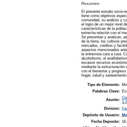
Resumen
El presente estudio socio-
tiene como objetivos especí
comunidad, su análisis y c
el logro de un mejor nivel 
características de la poblac
estrecha relación con el m
Se presentan y analizan, ad
de la tierra, los cultivos p
mercados, créditos y facili
aspectos mencionados anter
la entrevista cara a cara. 
alcoholismo, el analfabetis
escasos recursos económico
mediante la estructuración 
con el bienestar y progres
hogar, salud y saneamiento, 
Tipo de Elemento:
Mon
Palabras Clave:
Ec
Cie
Asunto:
S A
Division:
Fa
Depósito de Usuario:
Mo
Fecha Deposito:
16