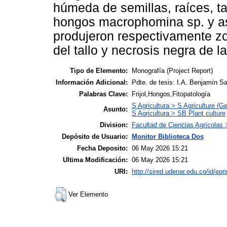
húmeda de semillas, raíces, tal
hongos macrophomina sp. y asc
produjeron respectivamente zo
del tallo y necrosis negra de la
Tipo de Elemento:
Monografía (Project Report)
Información Adicional:
Pdte. de tesis: I.A. Benjamín S
Palabras Clave:
Frijol,Hongos,Fitopatología
S Agricultura > S Agriculture (Ge
Asunto:
S Agricultura > SB Plant culture
Division:
Facultad de Ciencias Agrícolas
Depósito de Usuario:
Monitor Biblioteca Dos
Fecha Deposito:
06 May 2026 15:21
Ultima Modificación:
06 May 2026 15:21
URI:
http://sired.udenar.edu.co/id/epr
Ver Elemento