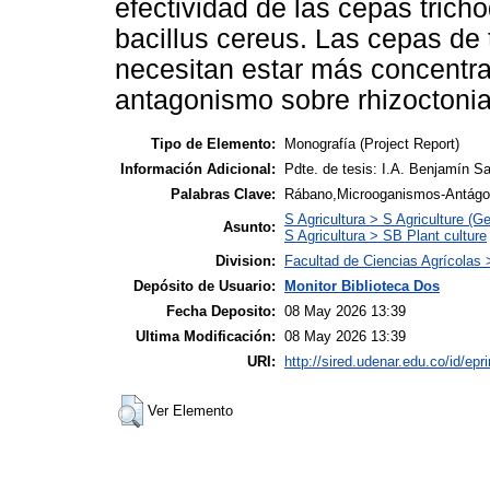
efectividad de las cepas trich
bacillus cereus. Las cepas de
necesitan estar más concentra
antagonismo sobre rhizoctonia
Tipo de Elemento:
Monografía (Project Report)
Información Adicional:
Pdte. de tesis: I.A. Benjamín S
Palabras Clave:
Rábano,Microoganismos-Antágon
S Agricultura > S Agriculture (Ge
Asunto:
S Agricultura > SB Plant culture
Division:
Facultad de Ciencias Agrícolas
Depósito de Usuario:
Monitor Biblioteca Dos
Fecha Deposito:
08 May 2026 13:39
Ultima Modificación:
08 May 2026 13:39
URI:
http://sired.udenar.edu.co/id/epr
Ver Elemento