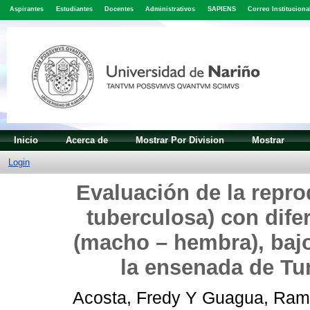
Aspirantes
Estudiantes
Docentes
Administrativos
SAPIENS
Correo Instituciona
Inicio
Acerca de
Mostrar Por Division
Mostrar
Login
Evaluación de la repr
tuberculosa) con dife
(macho – hembra), baj
la ensenada de Tu
Acosta, Fredy
Y
Guagua, Ram