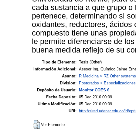
cada sustancia a que grupo o
pertenece, determinando si son
oxidantes, reductores, ácidos 
compuesto tiene unas propieda
le permite diferenciarse de lo
buena medida reflejo de su co
Tipo de Elemento:
Tesis (Other)
Información Adicional:
Asesor Ing. Químico Jaime Erne
Asunto:
R Medicina > RZ Other systems
Division:
Postgrados > Especializaciones
Depósito de Usuario:
Monitor COES 6
Fecha Deposito:
05 Dec 2016 00:09
Ultima Modificación:
05 Dec 2016 00:09
URI:
http://sired.udenar.edu.co/id/epr
Ver Elemento