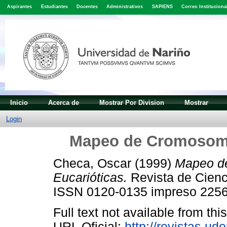
Aspirantes
Estudiantes
Docentes
Administrativos
SAPIENS
Correo Instituciona
Inicio
Acerca de
Mostrar Por Division
Mostrar
Login
Mapeo de Cromosoma
Checa, Oscar
(1999)
Mapeo d
Eucarióticas.
Revista de Cienci
ISSN 0120-0135 impreso 2256
Full text not available from this
URL Oficial:
http://revistas.ude