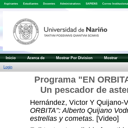
Aspirantes
Estudiantes
Docentes
Administrativos
SAPIENS
Correo Instituciona
Inicio
Acerca de
Mostrar Por Division
Mostrar
Login
Programa "EN ORBITA"
Un pescador de aster
Hernández, Victor
Y
Quijano-V
ORBITA": Alberto Quijano Vodn
estrellas y cometas.
[Video]