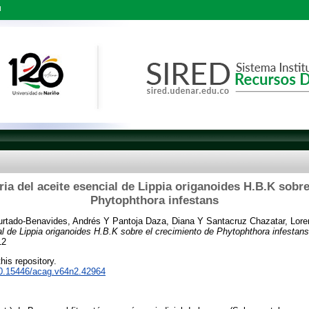
l
ria del aceite esencial de Lippia origanoides H.B.K sobr
Phytophthora infestans
urtado-Benavides, Andrés
Y
Pantoja Daza, Diana
Y
Santacruz Chazatar, Lore
ial de Lippia origanoides H.B.K sobre el crecimiento de Phytophthora infestans
12
this repository.
/10.15446/acag.v64n2.42964