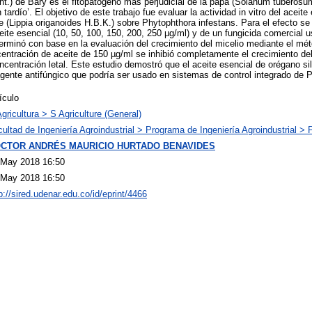
t.) de Bary es el fitopatógeno más perjudicial de la papa (Solanum tuberosu
tardío’. El objetivo de este trabajo fue evaluar la actividad in vitro del aceit
e (Lippia origanoides H.B.K.) sobre Phytophthora infestans. Para el efecto se
ite esencial (10, 50, 100, 150, 200, 250 µg/ml) y de un fungicida comercial 
terminó con base en la evaluación del crecimiento del micelio mediante el mét
centración de aceite de 150 µg/ml se inhibió completamente el crecimiento del
centración letal. Este estudio demostró que el aceite esencial de orégano sil
gente antifúngico que podría ser usado en sistemas de control integrado de P.
ículo
gricultura > S Agriculture (General)
ultad de Ingeniería Agroindustrial > Programa de Ingeniería Agroindustrial > 
CTOR ANDRÉS MAURICIO HURTADO BENAVIDES
 May 2018 16:50
 May 2018 16:50
p://sired.udenar.edu.co/id/eprint/4466