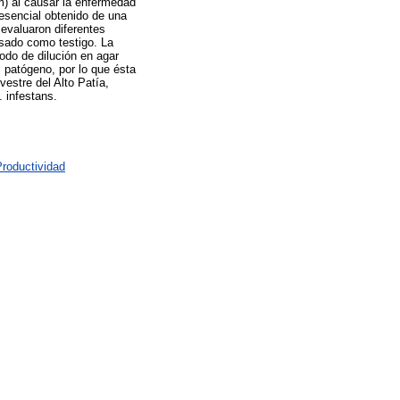
m) al causar la enfermedad
e esencial obtenido de una
 evaluaron diferentes
usado como testigo. La
odo de dilución en agar
 patógeno, por lo que ésta
vestre del Alto Patía,
 infestans.
Productividad