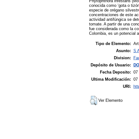
Phytophthora infestans (Mon
conocida como ‘gota o tizón 
especie de orégano silvestr
concentraciones de este ace
actividad antifúngica se de
tomate. A partir de una con
fue considerada como la con
Colombia, es un potencial a
Tipo de Elemento:
Art
Asunto:
S A
Division:
Fac
Depósito de Usuario:
DO
Fecha Deposito:
07
Ultima Modificación:
07
URI:
htt
Ver Elemento