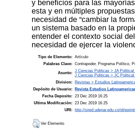
y beneficios para las mayorías
esta y en múltiples propuesta
necesidad de “cambiar la forma
un sistema basado en la propi
entender el contexto social de
necesidad de ejercer la violen
Tipo de Elemento:
Artículo
Palabras Clave:
Contrapoder, Programa Político, Po
J Ciencias Politicas > JA Political
Asunto:
J Ciencias Politicas > JC Political
Division:
Revistas > Estudios Latinoameric
Depósito de Usuario:
Revista Estudios Latinoamerican
Fecha Deposito:
23 Dec 2019 16:25
Ultima Modificación:
23 Dec 2019 16:25
URI:
http://sired.udenar.edu.co/id/eprin
Ver Elemento