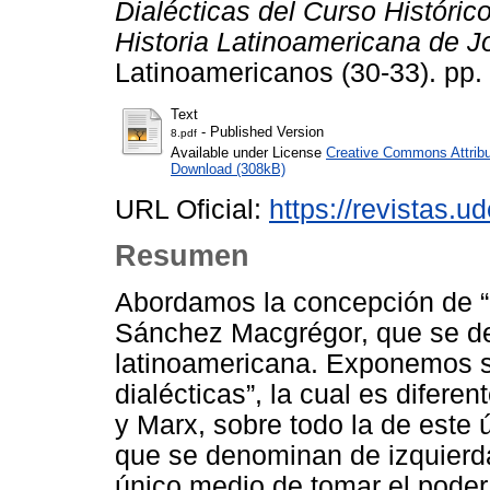
Dialécticas del Curso Históric
Historia Latinoamericana de 
Latinoamericanos (30-33). pp
Text
- Published Version
8.pdf
Available under License
Creative Commons Attribu
Download (308kB)
URL Oficial:
https://revistas.u
Resumen
Abordamos la concepción de “d
Sánchez Macgrégor, que se des
latinoamericana. Exponemos 
dialécticas”, la cual es difere
y Marx, sobre todo la de este 
que se denominan de izquierda
único medio de tomar el poder