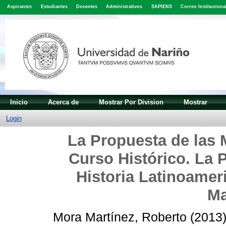
Aspirantes
Estudiantes
Docentes
Administrativos
SAPIENS
Correo Instituciona
Inicio
Acerca de
Mostrar Por Division
Mostrar
Login
La Propuesta de las 
Curso Histórico. La P
Historia Latinoame
Ma
Mora Martínez, Roberto
(2013