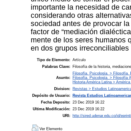
importante la necesidad de cam
considerando otras alternativa
sociedad antes de provocar la v
factor de “mediación dialéctica”
mente de los seres humanos q
en dos grupos irreconciliables 
Tipo de Elemento:
Artículo
Palabras Clave:
Filosofía de la historia, mediacion
Filosofía. Psicología. > Filosofía.
Asunto:
Filosofía. Psicología. > Filosofía 
Historia América Latina > América 
Division:
Revistas > Estudios Latinoameric
Depósito de Usuario:
Revista Estudios Latinoamerican
Fecha Deposito:
23 Dec 2019 16:22
Ultima Modificación:
23 Dec 2019 16:22
URI:
http://sired.udenar.edu.co/id/eprin
Ver Elemento