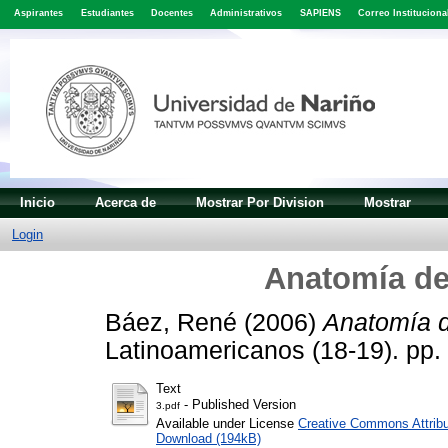
Aspirantes
Estudiantes
Docentes
Administrativos
SAPIENS
Correo Instituciona
Inicio
Acerca de
Mostrar Por Division
Mostrar
Login
Anatomía de
Báez, René
(2006)
Anatomía d
Latinoamericanos (18-19). pp
Text
- Published Version
3.pdf
Available under License
Creative Commons Attribu
Download (194kB)