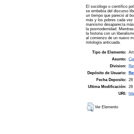
El sociólogo o científico p
se embebía del discurso lib
un tiempo que pareció al bo
más y los pobres cada vez 
marxismo desaparecía más y
la posmodernidad. Mientras
la historia con un liberali
al comienzo de un nuevo mil
mitología anticuada.
Tipo de Elemento:
Art
Asunto:
Ci
Division:
Re
Depósito de Usuario:
Re
Fecha Deposito:
28
Ultima Modificación:
28
URI:
htt
Ver Elemento