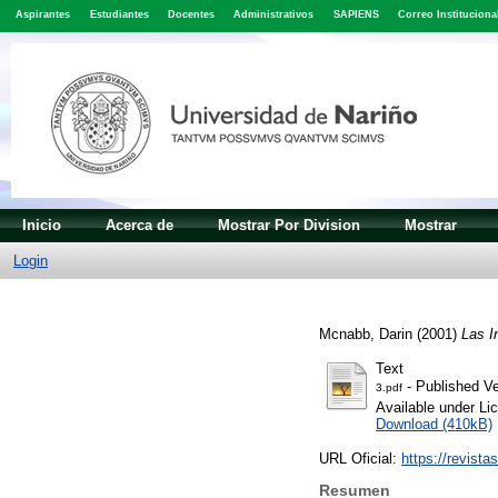
Aspirantes
Estudiantes
Docentes
Administrativos
SAPIENS
Correo Instituciona
Inicio
Acerca de
Mostrar Por Division
Mostrar
Login
Mcnabb, Darin
(2001)
Las I
Text
- Published Ve
3.pdf
Available under L
Download (410kB)
URL Oficial:
https://revista
Resumen