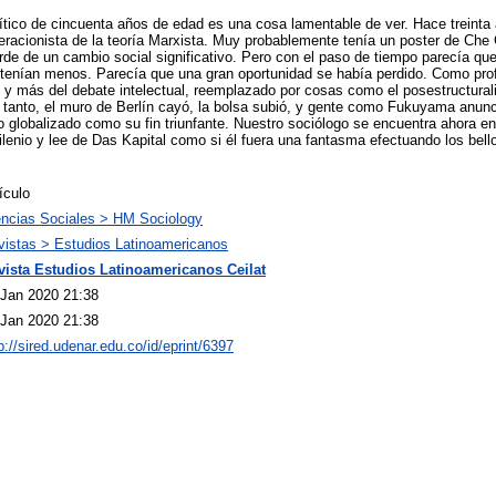
olítico de cincuenta años de edad es una cosa lamentable de ver. Hace treinta
eracionista de la teoría Marxista. Muy probablemente tenía un poster de Che
rde de un cambio social significativo. Pero con el paso de tiempo parecía que
tenían menos. Parecía que una gran oportunidad se había perdido. Como pr
 más del debate intelectual, reemplazado por cosas como el posestructurali
 tanto, el muro de Berlín cayó, la bolsa subió, y gente como Fukuyama anunci
smo globalizado como su fin triunfante. Nuestro sociólogo se encuentra ahora 
enio y lee de Das Kapital como si él fuera una fantasma efectuando los bell
ículo
encias Sociales > HM Sociology
vistas > Estudios Latinoamericanos
vista Estudios Latinoamericanos Ceilat
 Jan 2020 21:38
 Jan 2020 21:38
p://sired.udenar.edu.co/id/eprint/6397