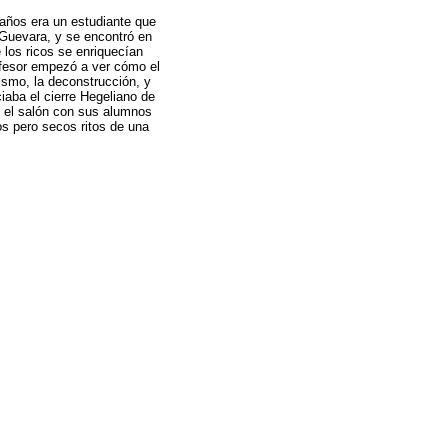
 años era un estudiante que
 Guevara, y se encontró en
 los ricos se enriquecían
ofesor empezó a ver cómo el
smo, la deconstrucción, y
aba el cierre Hegeliano de
en el salón con sus alumnos
os pero secos ritos de una