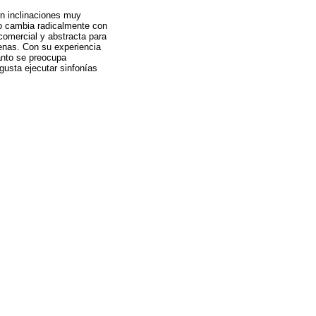
on inclinaciones muy
yo cambia radicalmente con
 comercial y abstracta para
genas. Con su experiencia
anto se preocupa
gusta ejecutar sinfonías