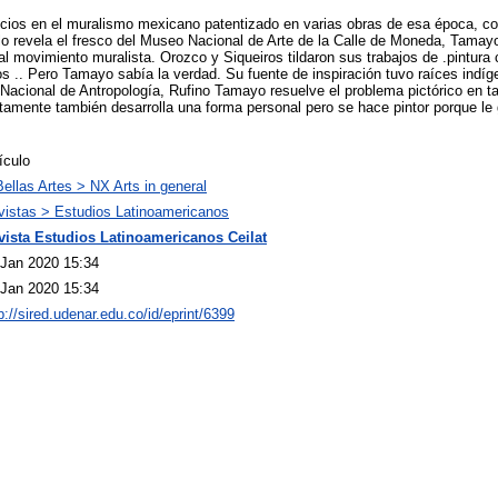
nicios en el muralismo mexicano patentizado en varias obras de esa época, c
lo revela el fresco del Museo Nacional de Arte de la Calle de Moneda, Tama
al movimiento muralista. Orozco y Siqueiros tildaron sus trabajos de .pintura
s .. Pero Tamayo sabía la verdad. Su fuente de inspiración tuvo raíces indí
Nacional de Antropología, Rufino Tamayo resuelve el problema pictórico en t
ertamente también desarrolla una forma personal pero se hace pintor porque le 
ículo
ellas Artes > NX Arts in general
vistas > Estudios Latinoamericanos
vista Estudios Latinoamericanos Ceilat
 Jan 2020 15:34
 Jan 2020 15:34
p://sired.udenar.edu.co/id/eprint/6399