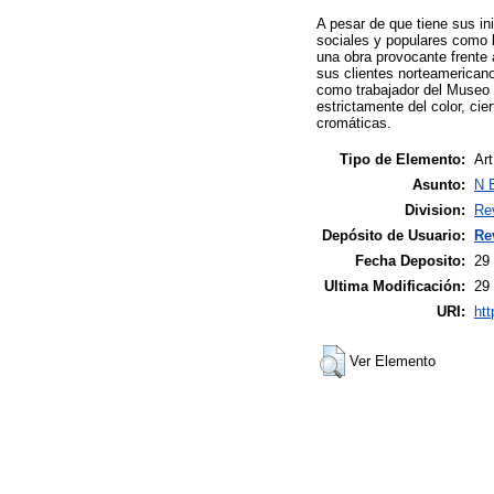
A pesar de que tiene sus i
sociales y populares como 
una obra provocante frente 
sus clientes norteamericano
como trabajador del Museo 
estrictamente del color, ci
cromáticas.
Tipo de Elemento:
Art
Asunto:
N B
Division:
Re
Depósito de Usuario:
Re
Fecha Deposito:
29
Ultima Modificación:
29
URI:
htt
Ver Elemento