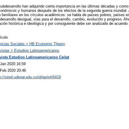
subdesarrollo han adquirido cierta importancia en las últimas décadas y como
 económicos y humanos después de los efectos de la segunda guerra mundial.
familiares en los círculos académicos: se habla de países pobres, países en
desarrollo desigual, vías para el desarrollo, cambio, evolución y progreso. Ah
ación histórica e ideológica y por consiguiente debe ser analizado de acuerdo
ículo
encias Sociales > HB Economic Theory
vistas > Estudios Latinoamericanos
vista Estudios Latinoamericanos Ceilat
 Jan 2020 16:59
 Feb 2020 20:46
p://sired.udenar.edu.co/id/eprint/6419