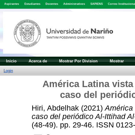
Aspirantes
Estudiantes
Docentes
Administrativos
SAPIENS
Correo Instituciona
Inicio
Acerca de
Mostrar Por Division
Mostrar
Login
América Latina vista
caso del periódic
Hiri, Abdelhak
(2021)
América 
caso del periódico Al-Ittihad Al-
(48-49). pp. 29-46. ISSN 0123