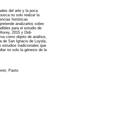
ales del arte y la poca
busca no solo realzar la
encias históricas
 pretende analizarlos sobre
dibles para el estudio de
 Moxey, 2015 y Didi-
oma como objeto de análisis,
ra de San Ignacio de Loyola,
os estudios tradicionales que
diar no solo la génesis de la
Lenin, Pasto