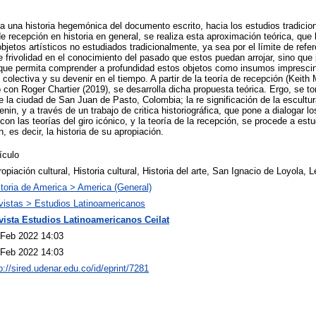
cia una historia hegemónica del documento escrito, hacia los estudios tradicion
e recepción en historia en general, se realiza esta aproximación teórica, que 
jetos artísticos no estudiados tradicionalmente, ya sea por el límite de refer
te frivolidad en el conocimiento del pasado que estos puedan arrojar, sino que
o, que permita comprender a profundidad estos objetos como insumos imprescin
 colectiva y su devenir en el tiempo. A partir de la teoría de recepción (Keith
con Roger Chartier (2019), se desarrolla dicha propuesta teórica. Ergo, se t
e la ciudad de San Juan de Pasto, Colombia; la re significación de la escultu
Lenin, y a través de un trabajo de critica historiográfica, que pone a dialogar l
n las teorías del giro icónico, y la teoría de la recepción, se procede a estu
n, es decir, la historia de su apropiación.
ículo
opiación cultural, Historia cultural, Historia del arte, San Ignacio de Loyola, 
toria de America > America (General)
vistas > Estudios Latinoamericanos
vista Estudios Latinoamericanos Ceilat
 Feb 2022 14:03
 Feb 2022 14:03
p://sired.udenar.edu.co/id/eprint/7281