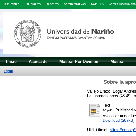
Aspirantes
Estudiantes
Docentes
Administrativos
SAPIENS
Correo Instituciona
Inicio
Acerca de
Mostrar Por Division
Mostrar
Login
Sobre la apro
Vallejo Erazo, Edgar Andre
Latinoamericanos (48-49). 
Text
- Published V
10.pdf
Available under L
Download (287kB)
URL Oficial:
https://doi.org