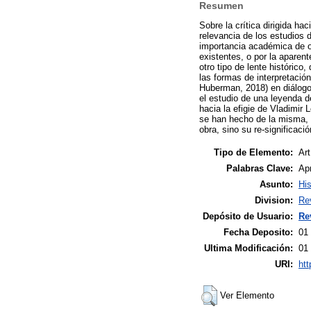
Resumen
Sobre la crítica dirigida ha
relevancia de los estudios d
importancia académica de ob
existentes, o por la aparen
otro tipo de lente históric
las formas de interpretación
Huberman, 2018) en diálogo 
el estudio de una leyenda d
hacia la efigie de Vladimir 
se han hecho de la misma, co
obra, sino su re-significació
Tipo de Elemento:
Art
Palabras Clave:
Apr
Asunto:
His
Division:
Re
Depósito de Usuario:
Re
Fecha Deposito:
01
Ultima Modificación:
01
URI:
htt
Ver Elemento