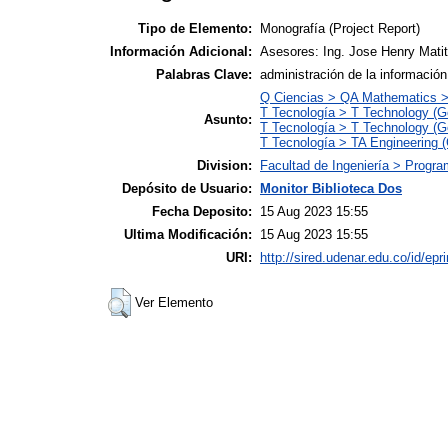
Tipo de Elemento:
Monografía (Project Report)
Información Adicional:
Asesores: Ing. Jose Henry Matit
Palabras Clave:
administración de la información
Q Ciencias > QA Mathematics 
T Tecnología > T Technology (G
Asunto:
T Tecnología > T Technology (G
T Tecnología > TA Engineering (G
Division:
Facultad de Ingeniería > Progra
Depósito de Usuario:
Monitor Biblioteca Dos
Fecha Deposito:
15 Aug 2023 15:55
Ultima Modificación:
15 Aug 2023 15:55
URI:
http://sired.udenar.edu.co/id/epr
Ver Elemento