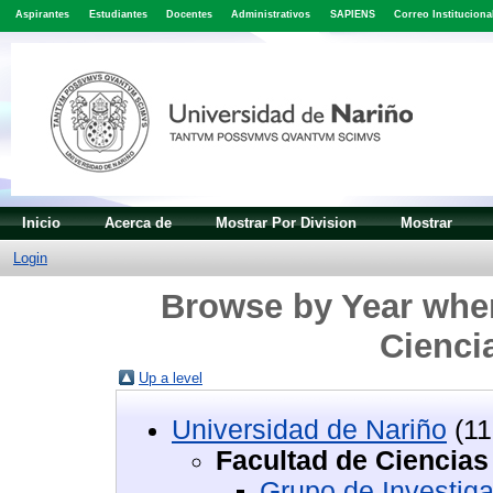
Aspirantes
Estudiantes
Docentes
Administrativos
SAPIENS
Correo Instituciona
Inicio
Acerca de
Mostrar Por Division
Mostrar
Login
Browse by Year wher
Cienci
Up a level
Universidad de Nariño
(11
Facultad de Ciencias
Grupo de Investiga