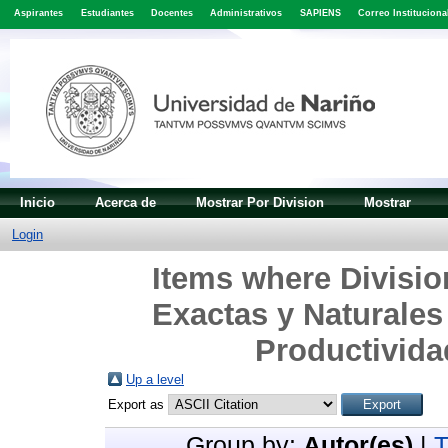
Aspirantes
Estudiantes
Docentes
Administrativos
SAPIENS
Correo Instituciona
Inicio
Acerca de
Mostrar Por Division
Mostrar
Login
Items where Divisio
Exactas y Naturales
Productivida
Up a level
Export as
Group by:
Autor(es)
|
T