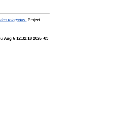
rias relegadas.
Project
u Aug 6 12:32:18 2026 -05
.