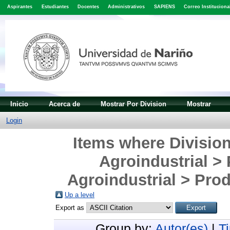
Aspirantes
Estudiantes
Docentes
Administrativos
SAPIENS
Correo Instituciona
Inicio
Acerca de
Mostrar Por Division
Mostrar
Login
Items where Division
Agroindustrial >
Agroindustrial > Prod
Up a level
Export as
Group by:
Autor(es)
|
T