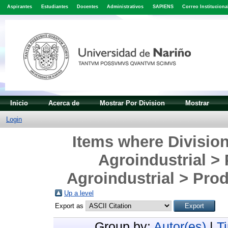
Aspirantes
Estudiantes
Docentes
Administrativos
SAPIENS
Correo Instituciona
Inicio
Acerca de
Mostrar Por Division
Mostrar
Login
Items where Division
Agroindustrial >
Agroindustrial > Prod
Up a level
Export as
Group by:
Autor(es)
|
T