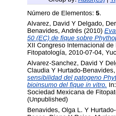
Número de Elementos:
5
.
Alvarez, David
Y
Delgado, Der
Benavides, Andrés
(2010)
Eva
50 (EC) de fique sobre Phythop
XII Congreso Internacional de
Fitopatología, 2010-07-04, Yu
Alvarez-Sanchez, David
Y
Del
Claudia
Y
Hurtado-Benavides,
sensibilidad del patogeno Phyt
bioinsumo del fique in vitro.
In:
Sociedad Mexicana de Fitopat
(Unpublished)
Benavides, Olga L.
Y
Hurtado