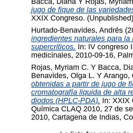
Bacca, Diana
Y
Rojas, Myriam
jugo de fique de las variedad
XXIX Congreso. (Unpublished
Hurtado-Benavides, Andrés
(2
ingredientes naturales para la
supercriticos.
In: IV congreso 
medicinales, 2010-09-16, Palm
Rojas, Myriam C.
Y
Bacca, Di
Benavides, Olga L.
Y
Arango,
obtenidas a partir de jugo de 
cromatografía liquida de alta r
diodos (HPLC-PDA).
In: XXIX
Química CLAQ 2010, 27 de sep
2010, Cartagena de Indias, Co