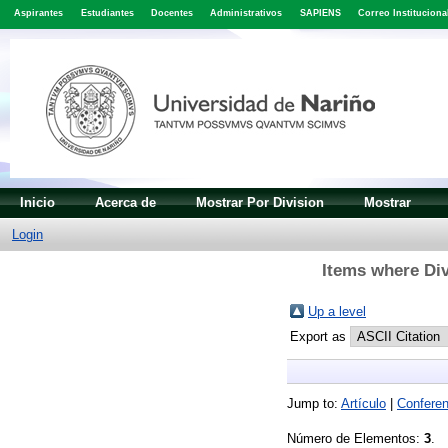
Aspirantes
Estudiantes
Docentes
Administrativos
SAPIENS
Correo Instituciona
Inicio
Acerca de
Mostrar Por Division
Mostrar
Login
Items where Div
Up a level
Export as
Jump to:
Artículo
|
Conferenc
Número de Elementos:
3
.