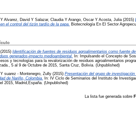
Y
Alvarez, David
Y
Salazar, Claudia
Y
Arango, Oscar
Y
Acosta, Julia
(2015)
en el control del tizón tardío de la papa.
Biotecnología En El Sector Agropecuar
ículo
(2015)
Identificación de fuentes de residuos agroalimentarios como fuente d
iduos generados-impacto medioambiental.
In: Impulsando el Concepto de Sost
esos y tecnologías para la revalorización de residuos agroalimentarios prog
zada., 5 al 9 de Octubre de 2015, Santa Cruz, Bolivia. (Unpublished)
Y
suarez - Montenegro, Zully
(2015)
Presentación del grupo de investigación
idad de Nariño, Colombia.
In: IV Ciclo de Seminarios del Instituto de Investiga
del 2015, Madrid,España. (Unpublished)
La lista fue generada sobre
F