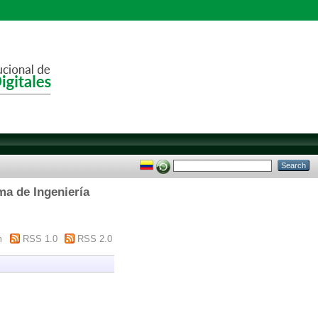
ma de Ingeniería
m
RSS 1.0
RSS 2.0