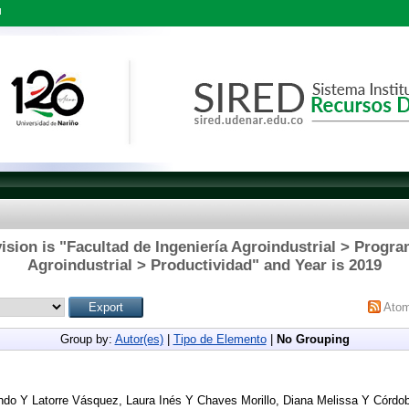
l
ision is "Facultad de Ingeniería Agroindustrial > Progra
Agroindustrial > Productividad" and Year is 2019
Ato
Group by:
Autor(es)
|
Tipo de Elemento
|
No Grouping
ndo
Y
Latorre Vásquez, Laura Inés
Y
Chaves Morillo, Diana Melissa
Y
Córdob