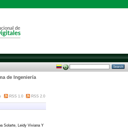
ma de Ingeniería
m
RSS 1.0
RSS 2.0
a Solarte, Leidy Viviana
Y