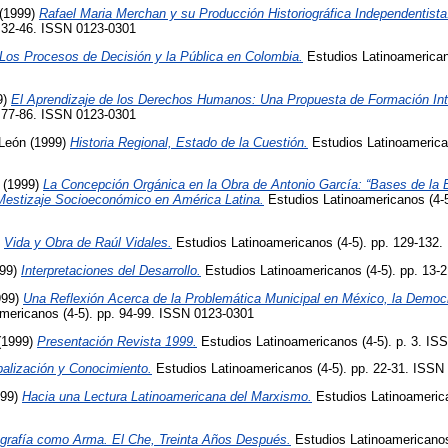
(1999)
Rafael Maria Merchan y su Producción Historiográfica Independentista
. 32-46. ISSN 0123-0301
Los Procesos de Decisión y la Pública en Colombia.
Estudios Latinoamerican
9)
El Aprendizaje de los Derechos Humanos: Una Propuesta de Formación Int
. 77-86. ISSN 0123-0301
 León
(1999)
Historia Regional, Estado de la Cuestión.
Estudios Latinoamerican
(1999)
La Concepción Orgánica en la Obra de Antonio García: “Bases de l
Mestizaje Socioeconómico en América Latina.
Estudios Latinoamericanos (4-5
)
Vida y Obra de Raúl Vidales.
Estudios Latinoamericanos (4-5). pp. 129-132
99)
Interpretaciones del Desarrollo.
Estudios Latinoamericanos (4-5). pp. 13-
999)
Una Reflexión Acerca de la Problemática Municipal en México, la Democra
mericanos (4-5). pp. 94-99. ISSN 0123-0301
(1999)
Presentación Revista 1999.
Estudios Latinoamericanos (4-5). p. 3. IS
balización y Conocimiento.
Estudios Latinoamericanos (4-5). pp. 22-31. ISSN
99)
Hacia una Lectura Latinoamericana del Marxismo.
Estudios Latinoamerica
ografía como Arma. El Che, Treinta Años Después.
Estudios Latinoamericanos