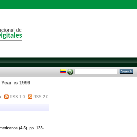
 Year is 1999
m
RSS 1.0
RSS 2.0
ericanos (4-5). pp. 133-