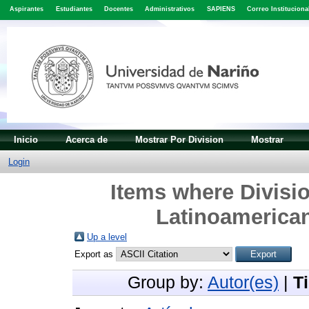
Aspirantes
Estudiantes
Docentes
Administrativos
SAPIENS
Correo Instituciona
Inicio
Acerca de
Mostrar Por Division
Mostrar
Login
Items where Divisio
Latinoamerican
Up a level
Export as
Group by:
Autor(es)
|
T