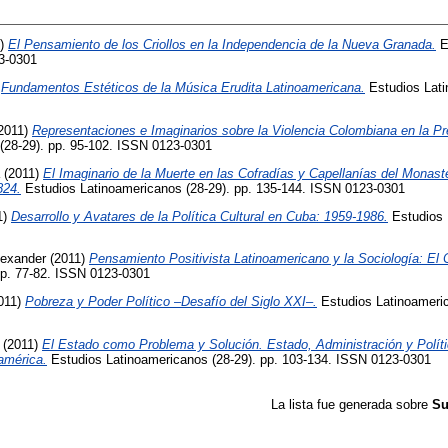
1)
El Pensamiento de los Criollos en la Independencia de la Nueva Granada.
E
23-0301
)
Fundamentos Estéticos de la Música Erudita Latinoamericana.
Estudios Lati
2011)
Representaciones e Imaginarios sobre la Violencia Colombiana en la P
(28-29). pp. 95-102. ISSN 0123-0301
(2011)
El Imaginario de la Muerte en las Cofradías y Capellanías del Monast
824.
Estudios Latinoamericanos (28-29). pp. 135-144. ISSN 0123-0301
1)
Desarrollo y Avatares de la Política Cultural en Cuba: 1959-1986.
Estudios 
lexander
(2011)
Pensamiento Positivista Latinoamericano y la Sociología: El
pp. 77-82. ISSN 0123-0301
011)
Pobreza y Poder Político –Desafío del Siglo XXI–.
Estudios Latinoameric
(2011)
El Estado como Problema y Solución. Estado, Administración y Polít
américa.
Estudios Latinoamericanos (28-29). pp. 103-134. ISSN 0123-0301
La lista fue generada sobre
Su