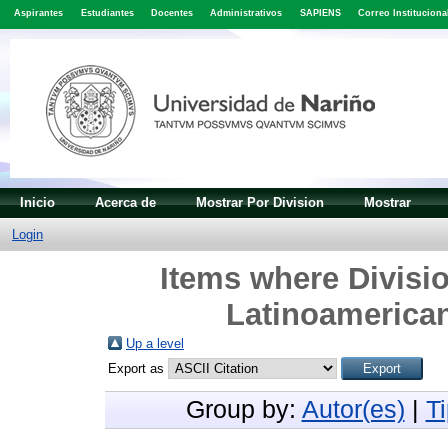
Aspirantes
Estudiantes
Docentes
Administrativos
SAPIENS
Correo Instituciona
Inicio
Acerca de
Mostrar Por Division
Mostrar
Login
Items where Divisio
Latinoamerican
Up a level
Export as
Group by:
Autor(es)
|
T