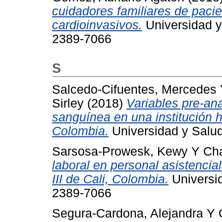
cuidadores familiares de paci
cardioinvasivos.
Universidad y
2389-7066
S
Salcedo-Cifuentes, Mercedes
Sirley
(2018)
Variables pre-ana
sanguínea en una institución ho
Colombia.
Universidad y Salud
Sarsosa-Prowesk, Kewy
Y
Cha
laboral en personal asistencial
III de Cali, Colombia.
Universid
2389-7066
Segura-Cardona, Alejandra
Y