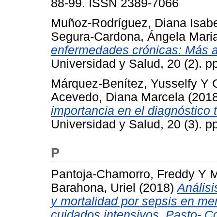
88-99. ISSN 2389-7066
Muñoz-Rodríguez, Diana Isabe
Segura-Cardona, Ángela Mari
enfermedades crónicas: Más al
Universidad y Salud, 20 (2). 
Márquez-Benítez, Yusselfy
Y
Acevedo, Diana Marcela
(201
importancia en el diagnóstico
Universidad y Salud, 20 (3). 
P
Pantoja-Chamorro, Freddy
Y
M
Barahona, Uriel
(2018)
Análisi
y mortalidad por sepsis en m
cuidados intensivos, Pasto- C