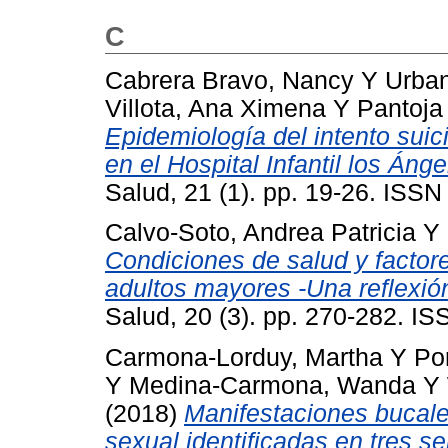
C
Cabrera Bravo, Nancy
Y
Urban
Villota, Ana Ximena
Y
Pantoja
Epidemiología del intento sui
en el Hospital Infantil los Áng
Salud, 21 (1). pp. 19-26. ISS
Calvo-Soto, Andrea Patricia
Y
Condiciones de salud y factor
adultos mayores -Una reflexión
Salud, 20 (3). pp. 270-282. I
Carmona-Lorduy, Martha
Y
Por
Y
Medina-Carmona, Wanda
Y
(2018)
Manifestaciones bucal
sexual identificadas en tres s