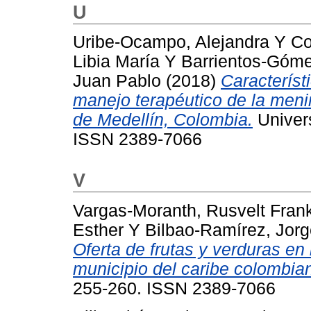
U
Uribe-Ocampo, Alejandra
Y
Co
Libia María
Y
Barrientos-Góme
Juan Pablo
(2018)
Característ
manejo terapéutico de la menin
de Medellín, Colombia.
Univers
ISSN 2389-7066
V
Vargas-Moranth, Rusvelt Frank
Esther
Y
Bilbao-Ramírez, Jor
Oferta de frutas y verduras en
municipio del caribe colombia
255-260. ISSN 2389-7066