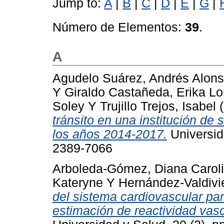
Jump to:
A
|
B
|
C
|
D
|
E
|
G
|
Número de Elementos:
39
.
A
Agudelo Suárez, Andrés Alon
Y
Giraldo Castañeda, Erika L
Soley
Y
Trujillo Trejos, Isabel
(
tránsito en una institución de 
los años 2014-2017.
Universid
2389-7066
Arboleda-Gómez, Diana Carol
Kateryne
Y
Hernández-Valdivie
del sistema cardiovascular pa
estimación de reactividad vas