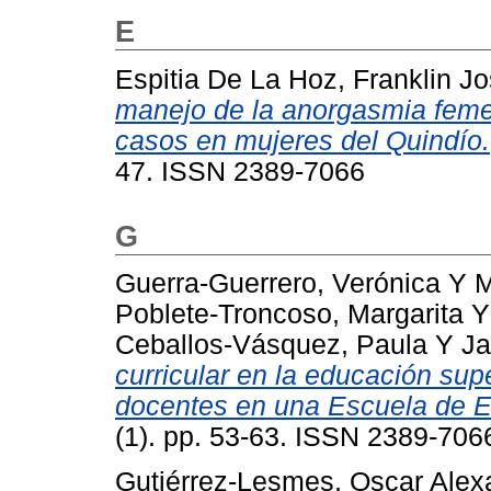
E
Espitia De La Hoz, Franklin J
manejo de la anorgasmia femen
casos en mujeres del Quindío.
47. ISSN 2389-7066
G
Guerra-Guerrero, Verónica
Y
M
Poblete-Troncoso, Margarita
Ceballos-Vásquez, Paula
Y
Ja
curricular en la educación sup
docentes en una Escuela de E
(1). pp. 53-63. ISSN 2389-706
Gutiérrez-Lesmes, Oscar Alex