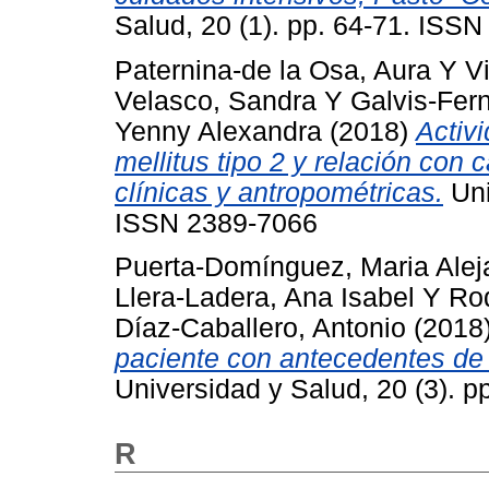
Salud, 20 (1). pp. 64-71. ISS
Paternina-de la Osa, Aura
Y
V
Velasco, Sandra
Y
Galvis-Fer
Yenny Alexandra
(2018)
Activ
mellitus tipo 2 y relación con 
clínicas y antropométricas.
Uni
ISSN 2389-7066
Puerta-Domínguez, Maria Alej
Llera-Ladera, Ana Isabel
Y
Ro
Díaz-Caballero, Antonio
(2018
paciente con antecedentes de 
Universidad y Salud, 20 (3). 
R