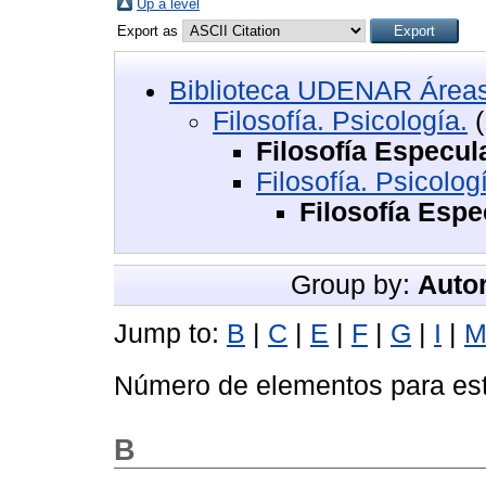
Up a level
Export as
Biblioteca UDENAR Áreas
Filosofía. Psicología.
(
Filosofía Especul
Filosofía. Psicolog
Filosofía Espe
Group by:
Autor
Jump to:
B
|
C
|
E
|
F
|
G
|
I
|
Número de elementos para est
B