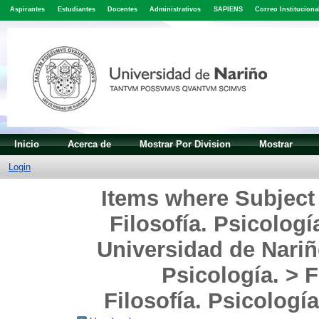
Aspirantes
Estudiantes
Docentes
Administrativos
SAPIENS
Correo Instituciona
Inicio
Acerca de
Mostrar Por Division
Mostrar
Login
Items where Subject i
Filosofía. Psicologí
Universidad de Nariñ
Psicología. > F
Filosofía. Psicología