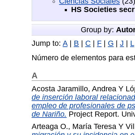
Ciencias Sociales
(23
HS Societies secr
Group by:
Autor
Jump to:
A
|
B
|
C
|
F
|
G
|
J
|
L
Número de elementos para est
A
Acosta Jaramillo, Andrea
Y
Ló
de inserción laboral relaciona
empleo de profesionales de psi
de Nariño.
Project Report. Uni
Arteaga O., María Teresa
Y
Vi
migración y su incidencia en e