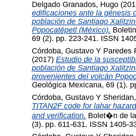
Delgado Granados, Hugo
(201
edificaciones ante la génesis 
población de Santiago Xalitzin
Popocatépetl (México).
Boletin
69 (2). pp. 223-241. ISSN 140
Córdoba, Gustavo
Y
Paredes 
(2017)
Estudio de la susceptibi
población de Santiago Xalitzin
provenientes del volcán Popoc
Geológica Mexicana, 69 (1). 
Córdoba, Gustavo
Y
Sheridan,
TITAN2F code for lahar hazard
and verification.
Bolet�n de la
(3). pp. 611-631. ISSN 1405-3