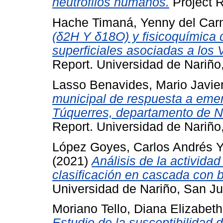
neutrófilos humanos.
Project R
Hache Timaná, Yenny del Ca
(δ2H Y δ18O) y fisicoquímica 
superficiales asociadas a los 
Report. Universidad de Nariño
Lasso Benavides, Mario Javie
municipal de respuesta a eme
Túquerres, departamento de Na
Report. Universidad de Nariño
López Goyes, Carlos Andrés
(2021)
Análisis de la activida
clasificación en cascada con
Universidad de Nariño, San J
Moriano Tello, Diana Elizabeth
Estudio de la susceptibilidad 