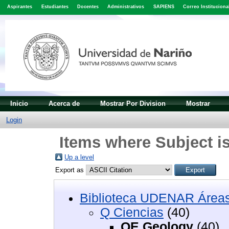
Aspirantes
Estudiantes
Docentes
Administrativos
SAPIENS
Correo Instituciona
Inicio
Acerca de
Mostrar Por Division
Mostrar
Login
Items where Subject i
Up a level
Export as
Biblioteca UDENAR Áreas
Q Ciencias
(40)
QE Geology
(40)