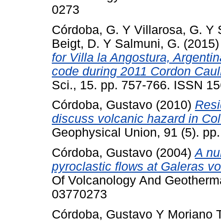
0273
Córdoba, G.
Y
Villarosa, G.
Y
Beigt, D.
Y
Salmuni, G.
(2015
for Villa la Angostura, Argent
code during 2011 Cordon Caull
Sci., 15. pp. 757-766. ISSN 1
Córdoba, Gustavo
(2010)
Resi
discuss volcanic hazard in Co
Geophysical Union, 91 (5). p
Córdoba, Gustavo
(2004)
A nu
pyroclastic flows at Galeras v
Of Volcanology And Geotherma
03770273
Córdoba, Gustavo
Y
Moriano T