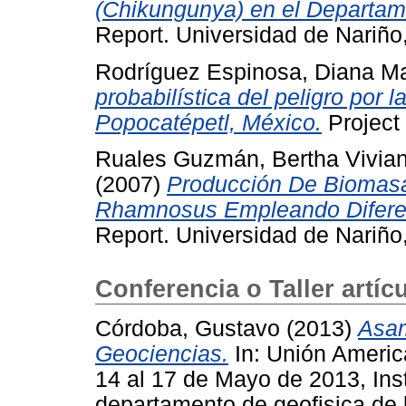
(Chikungunya) en el Departam
Report. Universidad de Nariño
Rodríguez Espinosa, Diana M
probabilística del peligro por 
Popocatépetl, México.
Project 
Ruales Guzmán, Bertha Vivia
(2007)
Producción De Biomasa
Rhamnosus Empleando Diferen
Report. Universidad de Nariño
Conferencia o Taller artíc
Córdoba, Gustavo
(2013)
Asam
Geociencias.
In: Unión Ameri
14 al 17 de Mayo de 2013, Inst
departamento de geofisica de