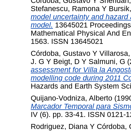
Córdoba, Gustavo
Y
Sheridan,
Stefanescu, Ramona
Y
Bursik
model uncertainty and hazard 
model.
13645021 Proceedings 
Mathematical Physical And En
1563. ISSN 13645021
Córdoba, Gustavo
Y
Villarosa
J. G
Y
Beigt, D
Y
Salmuni, G
(
assessment for Villa la Angos
modelling code during 2011 Co
Hazards and Earth System Sc
Quijano-Vodniza, Alberto
(199
Marcador Temporal para Sism
IV (6). pp. 33-41. ISSN 0121-
Rodriguez, Diana
Y
Córdoba, 