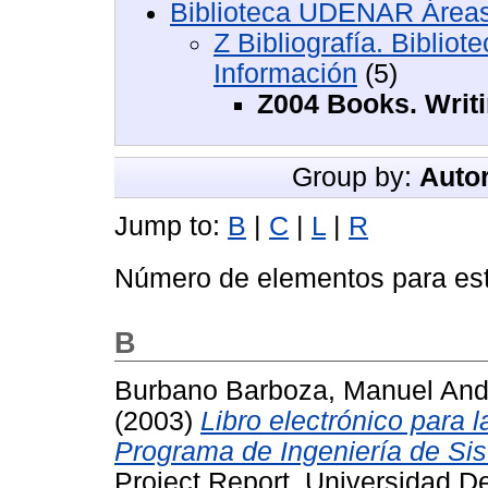
Biblioteca UDENAR Áreas
Z Bibliografía. Biblio
Información
(5)
Z004 Books. Writ
Group by:
Autor
Jump to:
B
|
C
|
L
|
R
Número de elementos para est
B
Burbano Barboza, Manuel And
(2003)
Libro electrónico para l
Programa de Ingeniería de Sis
Project Report. Universidad D