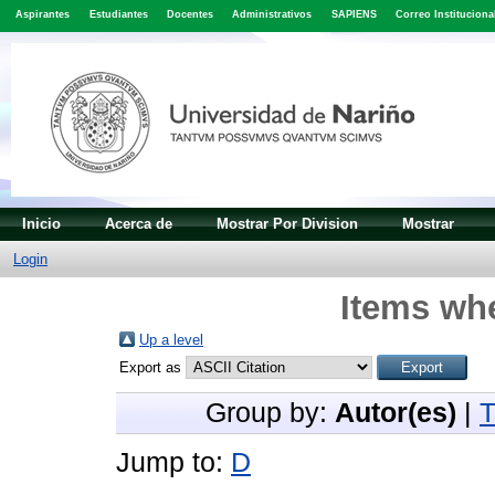
Aspirantes
Estudiantes
Docentes
Administrativos
SAPIENS
Correo Instituciona
Inicio
Acerca de
Mostrar Por Division
Mostrar
Login
Items whe
Up a level
Export as
Group by:
Autor(es)
|
T
Jump to:
D