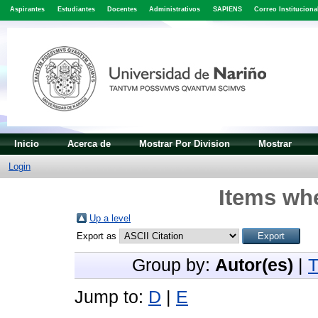
Aspirantes
Estudiantes
Docentes
Administrativos
SAPIENS
Correo Instituciona
Inicio
Acerca de
Mostrar Por Division
Mostrar
Login
Items whe
Up a level
Export as
Group by:
Autor(es)
|
T
Jump to:
D
|
E