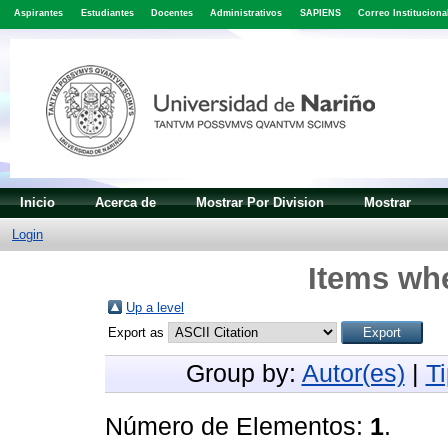
Aspirantes
Estudiantes
Docentes
Administrativos
SAPIENS
Correo Instituciona
Inicio
Acerca de
Mostrar Por Division
Mostrar
Login
Items whe
Up a level
Export as
Group by:
Autor(es)
|
T
Número de Elementos:
1
.