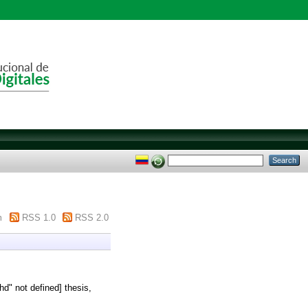
m
RSS 1.0
RSS 2.0
hd" not defined] thesis,