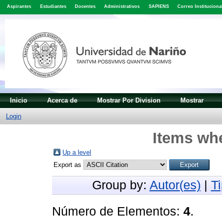
Aspirantes
Estudiantes
Docentes
Administrativos
SAPIENS
Correo Instituciona
Inicio
Acerca de
Mostrar Por Division
Mostrar
Login
Items whe
Up a level
Export as
Group by:
Autor(es)
|
T
Número de Elementos:
4
.