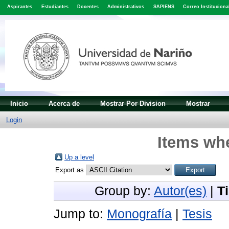
Aspirantes
Estudiantes
Docentes
Administrativos
SAPIENS
Correo Instituciona
Inicio
Acerca de
Mostrar Por Division
Mostrar
Login
Items whe
Up a level
Export as
Group by:
Autor(es)
|
T
Jump to:
Monografía
|
Tesis