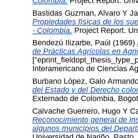
Colombia.
Project Report. Uni
Bastidas Guzman, Alvaro
Y
Ja
Propiedades físicas de los su
- Colombia.
Project Report. Un
Bendezú Ilizarbe, Paúl
(1969)
de Prácticas Agrícolas en Agr
["eprint_fieldopt_thesis_type_p
Interamericano de Ciencias Ag
Burbano López, Galo Armand
del Estado y del Derecho col
Externado de Colombia, Bogot
Calvache Guerrero, Hugo
Y
C
Reconocimiento general de ins
algunos municipios del Depar
Universidad de Nariño, Pasto.