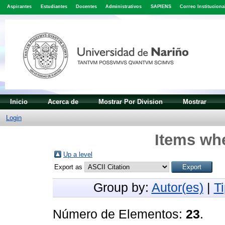
Aspirantes
Estudiantes
Docentes
Administrativos
SAPIENS
Correo Instituciona
Inicio
Acerca de
Mostrar Por Division
Mostrar
Login
Items whe
Up a level
Export as
Group by:
Autor(es)
|
T
Número de Elementos:
23
.